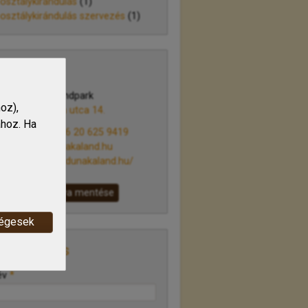
osztálykirándulás
(1)
osztálykirándulás szervezés
(1)
apcsolat
nakaland Kalandpark
oz),
31 Göd, Jósika utca 14.
ához. Ha
elefonszám:
+36 20 625 9419
mail:
info@dunakaland.hu
eb:
http://www.dunakaland.hu/
Névjegykártya mentése
ségesek
zenetküldés
év
*