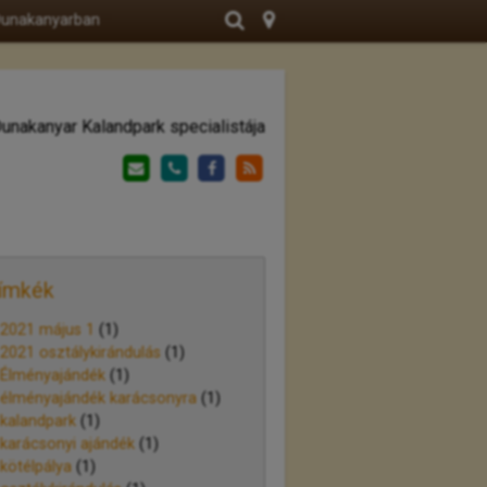
 Dunakanyarban
unakanyar Kalandpark specialistája
ímkék
2021 május 1
(1)
2021 osztálykirándulás
(1)
Élményajándék
(1)
élményajándék karácsonyra
(1)
kalandpark
(1)
karácsonyi ajándék
(1)
kötélpálya
(1)