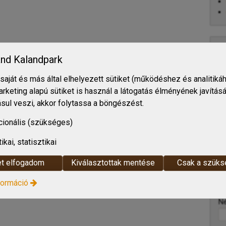
K
nd Kalandpark
Du
saját és más által elhelyezett sütiket (működéshez és analitikáh
21
arketing alapú sütiket is használ a látogatás élményének javítás
T
sul veszi, akkor folytassa a böngészést.
E-
W
cionális (szükséges)
tikai, statisztikai
t elfogadom
Kiválasztottak mentése
Csak a szük
formáció
Ü
-
N