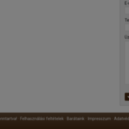
-
E-
-
T
-
Ü
-
-
-
nntartva!
Felhasználási feltételek
Barátaink
Impresszum
Adatvéd