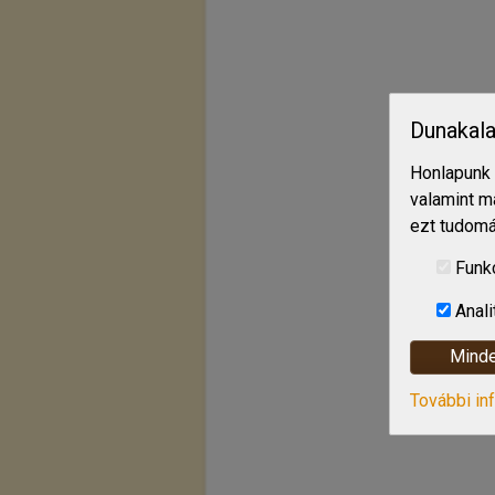
Dunakala
Honlapunk 
valamint m
ezt tudomá
Funk
Anali
Minde
További in