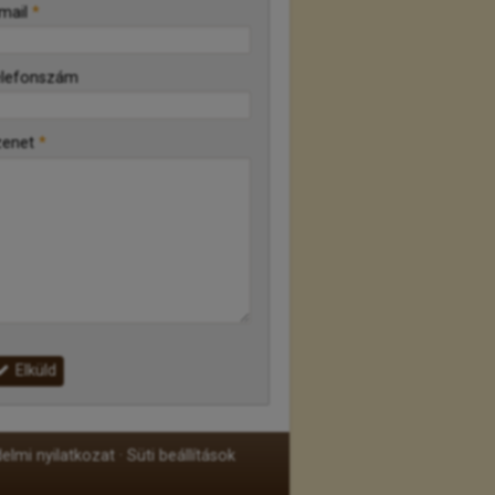
mail
*
elefonszám
zenet
*
Elküld
elmi nyilatkozat
Süti beállítások