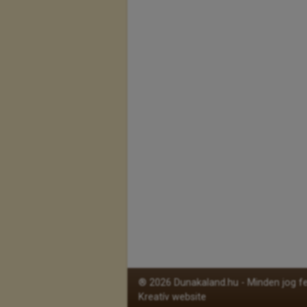
® 2026 Dunakaland.hu - Minden jog fe
Kreatív website