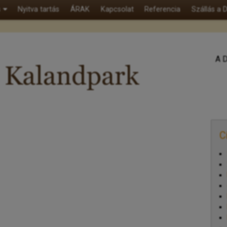
s
Nyitva tartás
ÁRAK
Kapcsolat
Referencia
Szállás a
A D
C