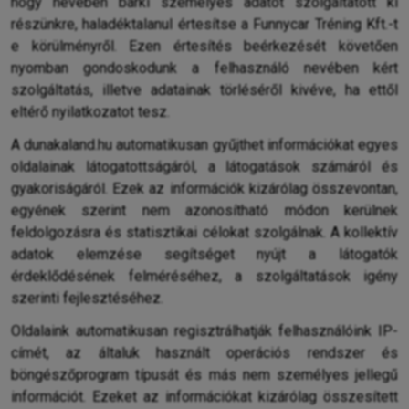
hogy nevében bárki személyes adatot szolgáltatott ki
részünkre, haladéktalanul értesítse a Funnycar Tréning Kft.-t
e körülményről. Ezen értesítés beérkezését követően
nyomban gondoskodunk a felhasználó nevében kért
szolgáltatás, illetve adatainak törléséről kivéve, ha ettől
eltérő nyilatkozatot tesz.
A dunakaland.hu automatikusan gyűjthet információkat egyes
oldalainak látogatottságáról, a látogatások számáról és
gyakoriságáról. Ezek az információk kizárólag összevontan,
egyének szerint nem azonosítható módon kerülnek
feldolgozásra és statisztikai célokat szolgálnak. A kollektív
adatok elemzése segítséget nyújt a látogatók
érdeklődésének felméréséhez, a szolgáltatások igény
szerinti fejlesztéséhez.
Oldalaink automatikusan regisztrálhatják felhasználóink IP-
címét, az általuk használt operációs rendszer és
böngészőprogram típusát és más nem személyes jellegű
információt. Ezeket az információkat kizárólag összesített