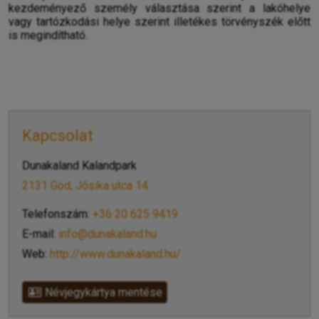
kezdeményező személy választása szerint a lakóhelye
vagy tartózkodási helye szerint illetékes törvényszék előtt
is megindítható.
Kapcsolat
Dunakaland Kalandpark
2131 Göd, Jósika utca 14.
Telefonszám:
+36 20 625 9419
E-mail:
info@dunakaland.hu
Web:
http://www.dunakaland.hu/
Névjegykártya mentése