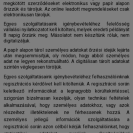
megkötött szerződéseket elektronikus vagy papír alapon
őrizzük és tároljuk. Az online leadott megrendeléseket csak
elektronikusan tároljuk.
Egyes szolgáltatásaink igénybevételéhez felelősség
vállalási nyilatkozatot kell kitölteni, melyek eredeti példányát
8 napig őrzünk meg. Másolatot nem készítünk róluk, nem
digitalizáljuk.
A papír alapon tárol személyes adatokat őrzési idejük lejárta
után megsemmisítjük, oly módon, hogy abból személyes
adat ne legyen rekonstruálható. A digitálisan tárolt adatokat
szintén véglegesen töröljük.
Egyes szolgáltatásaink igénybevételéhez felhasználóinknak
regisztrációs kérdőívet kell kitölteniük. A regisztráció során
keletkező információkat a legnagyobb körültekintéssel,
szigorúan bizalmasan kezeljük, olyan technikai feltételek
alkalmazásával, hogy személyes adatokhoz, vagy azok
részeihez illetéktelenek ne férhessenek hozzá. A
személyes jellegű információk szolgáltatására a
regisztráció során azon célból kérjük felhasználóinkat, hogy