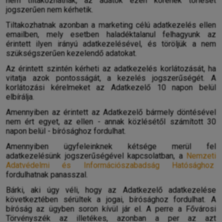
nem tiltakozhatnak, az adatok ezen körének törlését
jogszerűen nem kérhetik.
Tiltakozhatnak azonban a marketing célú adatkezelés ellen
emailben, mely esetben haladéktalanul felhagyunk az
érintett ilyen irányú adatkezelésével, és töröljük a nem
szükségszerűen kezelendő adatokat.
Az érintett szintén kérheti az adatkezelés korlátozását, ha
vitatja azok pontosságát, a kezelés jogszerűségét. A
korlátozási kérelmeket az Adatkezelő 10 napon belül
elbírálja.
Amennyiben az érintett az Adatkezelő bármely döntésével
nem ért egyet, az ellen - annak közlésétől számított 30
napon belül - bírósághoz fordulhat.
Amennyiben ügyfeleinknek kétsége merül fel
adatkezelésünk jogszerűségével kapcsolatban, a
Nemzeti
Adatvédelmi és Információszabadság Hatósághoz
fordulhatnak panasszal.
Bárki, aki úgy véli, hogy az Adatkezelő adatkezelése
következtében sérültek a jogai, bírósághoz fordulhat. A
bíróság az ügyben soron kívül jár el. A perre a Fővárosi
Törvényszék az illetékes, azonban a per az azt