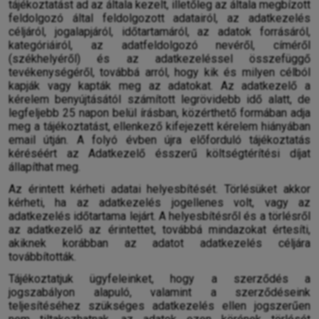
tájékoztatást ad az általa kezelt, illetőleg az általa megbízott
feldolgozó által feldolgozott adatairól, az adatkezelés
céljáról, jogalapjáról, időtartamáról, az adatok forrásáról,
kategóriáiról, az adatfeldolgozó nevéről, címéről
(székhelyéről) és az adatkezeléssel összefüggő
tevékenységéről, továbbá arról, hogy kik és milyen célból
kapják vagy kapták meg az adatokat. Az adatkezelő a
kérelem benyújtásától számított legrövidebb idő alatt, de
legfeljebb 25 napon belül írásban, közérthető formában adja
meg a tájékoztatást, ellenkező kifejezett kérelem hiányában
email útján. A folyó évben újra előforduló tájékoztatás
kéréséért az Adatkezelő ésszerű költségtérítési díjat
állapíthat meg.
Az érintett kérheti adatai helyesbítését. Törlésüket akkor
kérheti, ha az adatkezelés jogellenes volt, vagy az
adatkezelés időtartama lejárt. A helyesbítésről és a törlésről
az adatkezelő az érintettet, továbbá mindazokat értesíti,
akiknek korábban az adatot adatkezelés céljára
továbbították.
Tájékoztatjuk ügyfeleinket, hogy a szerződés a
jogszabályon alapuló, valamint a szerződéseink
teljesítéséhez szükséges adatkezelés ellen jogszerűen