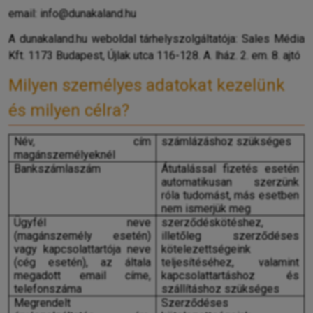
email: info@dunakaland.hu
A dunakaland.hu weboldal tárhelyszolgáltatója: Sales Média
Kft. 1173 Budapest, Újlak utca 116-128. A. lház. 2. em. 8. ajtó
Milyen személyes adatokat kezelünk
és milyen célra?
Név, cím
számlázáshoz szükséges
magánszemélyeknél
Bankszámlaszám
Átutalással fizetés esetén
automatikusan szerzünk
róla tudomást, más esetben
nem ismerjük meg
Ügyfél neve
szerződéskötéshez,
(magánszemély esetén)
illetőleg szerződéses
vagy kapcsolattartója neve
kötelezettségeink
(cég esetén), az általa
teljesítéséhez, valamint
megadott email címe,
kapcsolattartáshoz és
telefonszáma
szállításhoz szükséges
Megrendelt
Szerződéses