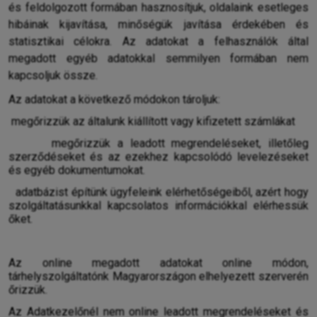
és feldolgozott formában hasznosítjuk, oldalaink esetleges
hibáinak kijavítása, minőségük javítása érdekében és
statisztikai célokra. Az adatokat a felhasználók által
megadott egyéb adatokkal semmilyen formában nem
kapcsoljuk össze.
Az adatokat a következő módokon tároljuk:
megőrizzük az általunk kiállított vagy kifizetett számlákat
megőrizzük a leadott megrendeléseket, illetőleg
szerződéseket és az ezekhez kapcsolódó levelezéseket
és egyéb dokumentumokat.
adatbázist építünk ügyfeleink elérhetőségeiből, azért hogy
szolgáltatásunkkal kapcsolatos információkkal elérhessük
őket.
Az online megadott adatokat online módon,
tárhelyszolgáltatónk Magyarországon elhelyezett szerverén
őrizzük.
Az Adatkezelőnél nem online leadott megrendeléseket és