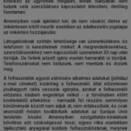
kötelező az ügyfélnek megadni, ennek hiányában nem
tudunk vele szerződéses kapcsolatot létesíteni, illetőleg
fenntartani.
Amennyiben csak ajánlatot kér, de nem vásárol, illetve az
önkéntesen kitölt mezők esetében az adatkezelés jogalapja
az önkéntes hozzájárulás.
Látogatóinknak szintén lehetősége van üzenetküldésre, és
telefonon is kereshetnek minket. A megrendeléseinkhez,
szerződéseinkhez nem kapcsolódó üzeneteket 30 nap után
töröljük. De felénk jelzett igény esetén hamarabb is töröljük.
Telefonszámokat nem listázunk, nem mentünk és őrzünk
meg.
A felhasználók egyedi elérésére alkalmas adatokat (például
e-mail címeket) kizárólag a felhasználó által előzetesen
jóváhagyott célra vesszük igénybe, azokat a felhasználó
előzetes írásbeli engedélye nélkül - a törvényben előírt
kivételektől eltekintve - harmadik fél részére semmilyen
körülmények között nem adjuk át,
nem értékesítünk, és csak
anomizált módon továbbítunk adatokat az Európai Unió
területén kívülre.
Amennyiben szolgáltatás-kínálatunk
bővítése ezt szükségessé teszi, egyes ritka esetekben
tájékoztató anyagokat küldünk felhasználóinknak, melynek