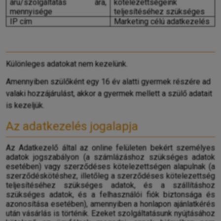
áru/szolgáltatás ára,
kötelezettségeink
mennyisége
teljesítéséhez szükséges
IP cím
Marketing célú adatkezelés
Különleges adatokat nem kezelünk.
Amennyiben szülőként egy 16 év alatti gyermek részére ad
valaki hozzájárulást, akkor a gyermek mellett a szülő adatait
is kezeljük.
Az adatkezelés jogalapja
Az Adatkezelő által az online felületen bekért személyes
adatok jogszabályon (a számlázáshoz szükséges adatok
esetében) vagy szerződéses kötelezettségen alapulnak (a
szerződéskötéshez, illetőleg a szerződéses kötelezettség
teljesítéséhez szükséges adatok, és a szállításhoz
szükséges adatok, és a felhasználói fiók biztonsága és
azonosítása esetében), amennyiben a honlapon ajánlatkérés
után vásárlás is történik. Ezeket szolgáltatásunk nyújtásához