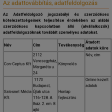
Az adattovábbítás, adatfeldolgozás
Az Adatfeldolgozó jogszabályi és szerződéses
kötelezettségeinek teljesítése érdekében az alábbi
szerződéses kapcsolatban álló (alvállalkozók)
adatfeldolgozóknak továbbít személyes adatokat.
Átadott
N
év
C
ím
T
evékenység
adatok köre
2112
Név, cím
Veresegyház,
Con-Ceptus Kft
K
önyvelés
Margaréta u.
24
1173
Online kezelt
Budapest,
adatok
Salesnet Média
Újlak utca
Honlap
Kft.
116-128. A.
fejlesztés
lház. 2. em. 8.
ajtó