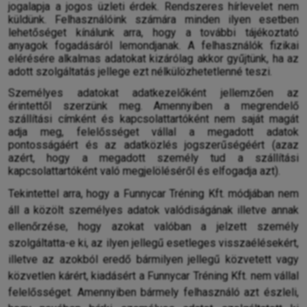
jogalapja a jogos üzleti érdek. Rendszeres hírlevelet nem
küldünk. Felhasználóink számára minden ilyen esetben
lehetőséget kínálunk arra, hogy a további tájékoztató
anyagok fogadásáról lemondjanak. A felhasználók fizikai
elérésére alkalmas adatokat kizárólag akkor gyűjtünk, ha az
adott szolgáltatás jellege ezt nélkülözhetetlenné teszi.
Személyes adatokat adatkezelőként jellemzően az
érintettől szerzünk meg. Amennyiben a megrendelő
szállítási címként és kapcsolattartóként nem saját magát
adja meg, felelősséget vállal a megadott adatok
pontosságáért és az adatközlés jogszerűségéért (azaz
azért, hogy a megadott személy tud a szállítási
kapcsolattartóként való megjelöléséről és elfogadja azt).
Tekintettel arra, hogy a Funnycar Tréning Kft. módjában nem
áll a közölt személyes adatok valódiságának illetve annak
ellenőrzése, hogy azokat valóban a jelzett személy
szolgáltatta-e ki, az ilyen jellegű esetleges visszaélésekért,
illetve az azokból eredő bármilyen jellegű közvetett vagy
közvetlen kárért, kiadásért a Funnycar Tréning Kft. nem vállal
felelősséget. Amennyiben bármely felhasználó azt észleli,