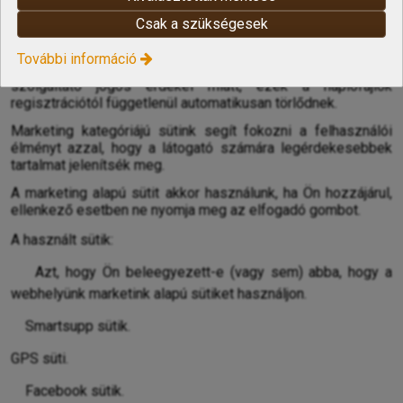
a honlap működéséhez, így csak tudomásul vételük, de
Csak a szükségesek
elfogadásuk nem szükséges. Ezeket nem dolgozzuk fel,
nem továbbítjuk.
További információ
A rendszer folyamatosan naplózza a látogatók IP-címeit a
szolgáltató jogos érdekei miatt, ezek a naplófájlok
regisztrációtól függetlenül automatikusan törlődnek.
Marketing kategóriájú sütink segít fokozni a felhasználói
élményt azzal, hogy a látogató számára legérdekesebbek
tartalmat jelenítsék meg.
A marketing alapú sütit akkor használunk, ha Ön hozzájárul,
ellenkező esetben ne nyomja meg az elfogadó gombot.
A használt sütik:
Azt, hogy Ön beleegyezett-e (vagy sem) abba, hogy a
webhelyünk marketink alapú sütiket használjon.
Smartsupp sütik.
GPS süti.
Facebook sütik.