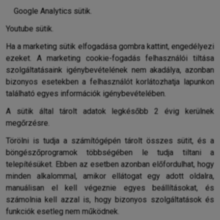
Google Analytics sütik.
Youtube sütik.
Ha a marketing sütik elfogadása gombra kattint, engedélyezi
ezeket. A marketing cookie-fogadás felhasználói tiltása
szolgáltatásaink igénybevételének nem akadálya, azonban
bizonyos esetekben a felhasználót korlátozhatja lapunkon
található egyes információk igénybevételében.
A sütik által tárolt adatok legkésőbb 2 évig kerülnek
megőrzésre.
Törölni is tudja a számítógépén tárolt összes sütit, és a
böngészőprogramok többségében le tudja tiltani a
telepítésüket. Ebben az esetben azonban előfordulhat, hogy
minden alkalommal, amikor ellátogat egy adott oldalra,
manuálisan el kell végeznie egyes beállításokat, és
számolnia kell azzal is, hogy bizonyos szolgáltatások és
funkciók esetleg nem működnek.