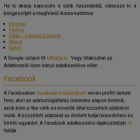
Ha ki akarja kapcsolni a sütik használatát, válassza ki a
böngészőjét a megfelelő ikonra kattintva:
Chrome
Firefox
Edge / Internet Explorer
Opera
Safari
A Google sütijeit itt
tilthatja le
.
Vagy tiltakozhat az
Adatkezelő ilyen irányú adatkezelése ellen.
Facebook
A Facebookon
Dunakaland Kalandpark
néven profilt tartunk
fenn, ahol az adatszolgáltatás önkéntes alapon történik,
azok köre a like-olók és követők által közzétett adatokon
múlik. A közzétett adatokat az érintett tudja helyesbíteni és
törölni egyaránt. A Facebook adatkezelési tájékoztatóját
itt
találja.