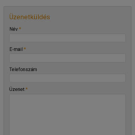
Üzenetküldés
-
Név
*
-
E-mail
*
-
Telefonszám
-
Üzenet
*
-
-
-