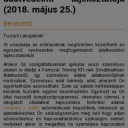
(2018. május 25.)
Bevezető
Tisztelt Látogatónk!
Itt olvashatja az előírásoknak megfelelően közérthető és
egyszerű nyelvezeten megfogalmazott adatkezelési
tájékoztatónkat.
Amikor Ön szolgáltatásainkat igénybe veszi személyes
adatait is átadja a Funnycar Tréning Kft.-nek (továbbiakban:
Adatkezelő), így személyes adatai adatkezelőjének
minősülünk. Személyes adat bármely adat, amelyről Ön
egyértelműen azonosítható. Ezek az adatok kétféleképpen
kerülnek hozzánk egyben kezelésünkbe. Egyrészt az Ön
által használt böngészőprogrammal, internetes címmel, a
látogatott oldalakkal kapcsolatos technikai adatok
(cookies = sütik)
automatikusan képződnek, másrészt az
ajánlatkéréshez Ön szükségszerűen meg kell hogy adjon
azonosításhoz és kapcsolattartáshoz szükséges adatait,
melyeket akkor is megadhat, ha személyes kapcsolatot