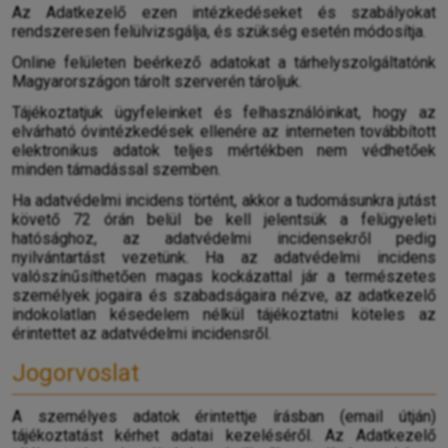
Az Adatkezelő ezen intézkedéseket és szabályokat
rendszeresen felülvizsgálja, és szükség esetén módosítja.
Online felületen beérkező adatokat a tárhelyszolgáltatónk
Magyarországon tárolt szerverén tároljuk.
Tájékoztatjuk ügyfeleinket és felhasználóinkat, hogy az
elvárható óvintézkedések ellenére az interneten továbbított
elektronikus adatok teljes mértékben nem védhetőek
minden támadással szemben.
Ha adatvédelmi incidens történt, akkor a tudomásunkra jutást
követő 72 órán belül be kell jelentsük a felügyeleti
hatósághoz, az adatvédelmi incidensekről pedig
nyilvántartást vezetünk. Ha az adatvédelmi incidens
valószínűsíthetően magas kockázattal jár a természetes
személyek jogaira és szabadságaira nézve, az adatkezelő
indokolatlan késedelem nélkül tájékoztatni köteles az
érintettet az adatvédelmi incidensről.
Jogorvoslat
A személyes adatok érintettje írásban (email útján)
tájékoztatást kérhet adatai kezeléséről. Az Adatkezelő