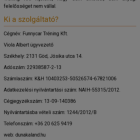
felelősséget nem vállal.
Ki a szolgáltató?
Cégnév: Funnycar Tréning Kft.
Viola Albert ügyvezető
Székhely: 2131 Göd, Jósika utca 14.
Adószám: 22938587-2-13
Számlaszám: K&H 10403253-50526574-67821006
Adatkezelési nyilvántartási szám: NAIH-55315/2012.
Cégjegyzékszám: 13-09-140386
Nyilvántartásba vételi szám: 1244/2012/B
Telefonszám: +36 20 625 9419
web: dunakaland.hu