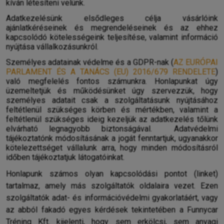
kíván létesíteni velünk.
Adatkezelésünk elsődleges célja vásárlóink
ajánlatkéréseinek és megrendeléseinek és az ehhez
kapcsolódó kötelességeink teljesítése, valamint információ
nyújtása vállalkozásunkról.
Személyes adatainak védelme és a GDPR-nak (
AZ EURÓPAI
PARLAMENT ÉS A TANÁCS (EU) 2016/679 RENDELETE
)
való megfelelés fontos számunkra. Honlapunkat úgy
üzemeltetjük és működésünket úgy szervezzük, hogy
személyes adatait csak a szolgáltatásunk nyújtásához
feltétlenül szükséges körben és mértékben, valamint a
feltétlenül szükséges ideig kezeljük az adatkezelés tőlünk
elvárható legnagyobb biztonságával.
Adatvédelmi
tájékoztatónk módosításának a jogát fenntartjuk, ugyanakkor
kötelezettséget vállalunk arra, hogy minden módosításról
időben tájékoztatjuk látogatóinkat.
Honlapunk számos olyan kapcsolódási pontot (linket)
tartalmaz, amely más szolgáltatók oldalaira vezet. Ezen
szolgáltatók adat- és információvédelmi gyakorlatáért, vagy
az abból fakadó egyes kérdések tekintetében a Funnycar
Tréning Kft. kijelenti, hogy sem erkölcsi, sem anyagi