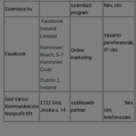
számlázó
Név, cím
Szamlazz.hu
program
Facebook
Ireland
Vásárlói
Limited
pereferenciák,
Hannover
IP cím
Online
Facebook
Reach, 5-7
marketing
Hannover
Quay
Dublin 2,
Ireland
Göd Városi
2132 Göd,
szállásadó
Név,
Kommunikációs
Jósika u. 14
partner
cím,
Nonprofit Kft
telefonszám