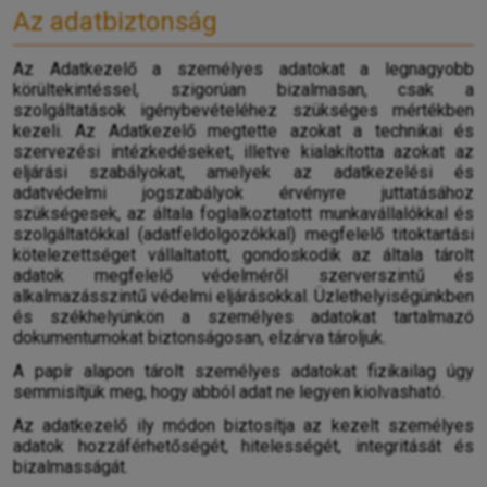
Az adatbiztonság
Az Adatkezelő a személyes adatokat a legnagyobb
körültekintéssel, szigorúan bizalmasan, csak a
szolgáltatások igénybevételéhez szükséges mértékben
kezeli. Az Adatkezelő megtette azokat a technikai és
szervezési intézkedéseket, illetve kialakította azokat az
eljárási szabályokat, amelyek az adatkezelési és
adatvédelmi jogszabályok érvényre juttatásához
szükségesek, az általa foglalkoztatott munkavállalókkal és
szolgáltatókkal (adatfeldolgozókkal) megfelelő titoktartási
kötelezettséget vállaltatott, gondoskodik az általa tárolt
adatok megfelelő védelméről szerverszintű és
alkalmazásszintű védelmi eljárásokkal. Üzlethelyiségünkben
és székhelyünkön a személyes adatokat tartalmazó
dokumentumokat biztonságosan, elzárva tároljuk.
A papír alapon tárolt személyes adatokat fizikailag úgy
semmisítjük meg, hogy abból adat ne legyen kiolvasható.
Az adatkezelő ily módon biztosítja az kezelt személyes
adatok hozzáférhetőségét, hitelességét, integritását és
bizalmasságát.