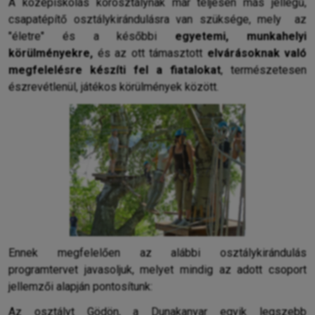
A középiskolás korosztálynak már teljesen más jellegű,
csapatépítő osztálykirándulásra van szüksége, mely az
"életre" és a későbbi
egyetemi, munkahelyi
körülményekre,
és az ott támasztott
elvárásoknak való
megfelelésre készíti fel a fiatalokat
, természetesen
észrevétlenül, játékos körülmények között.
Ennek megfelelően az alábbi osztálykirándulás
programtervet javasoljuk, melyet mindig az adott csoport
jellemzői alapján pontosítunk:
Az osztályt Gödön, a Dunakanyar egyik legszebb