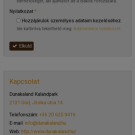
elérhetőségét, aki ajánlatot ad a diákok fotózására.
Nyilatkozat
*
Hozzájárulok személyes adataim kezeléséhez.
Ide kattintva tekinthető meg:
Adatvédelmi nyilatkozat
.
Elküld
Kapcsolat
Dunakaland Kalandpark
2131 Göd, Jósika utca 14.
Telefonszám:
+36 20 625 9419
E-mail:
info@dunakaland.hu
Web:
http://www.dunakaland.hu/