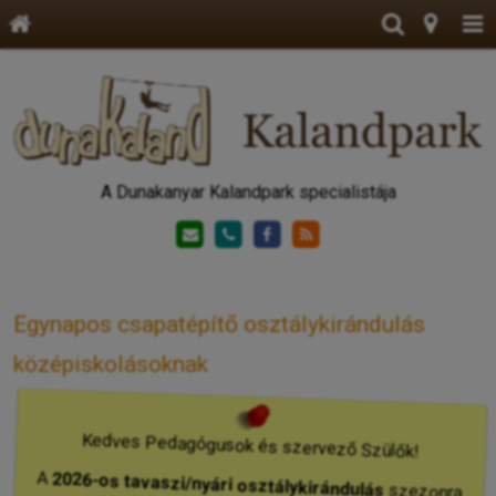
A Dunakanyar Kalandpark specialistája
Egynapos csapatépítő osztálykirándulás
középiskolásoknak
Kedves Pedagógusok és szervező Szülők!
A
2026-os
tavaszi/nyári osztálykirándulás
szezonra
gyorsan fogynak a szabad helyeink, ezért javasoljuk