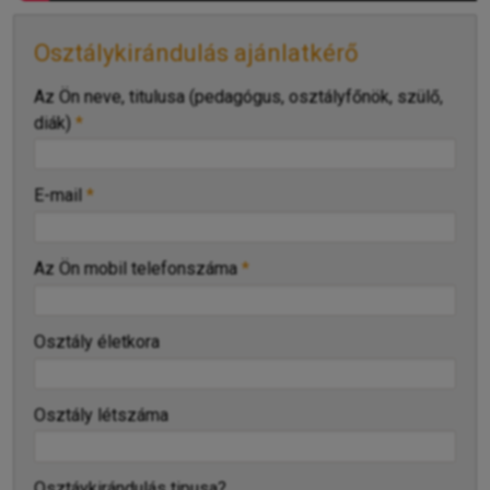
Osztálykirándulás ajánlatkérő
-
Az Ön neve, titulusa (pedagógus, osztályfőnök, szülő,
diák)
*
-
E-mail
*
-
Az Ön mobil telefonszáma
*
-
Osztály életkora
-
Osztály létszáma
-
-
Osztáykirándulás tipusa?