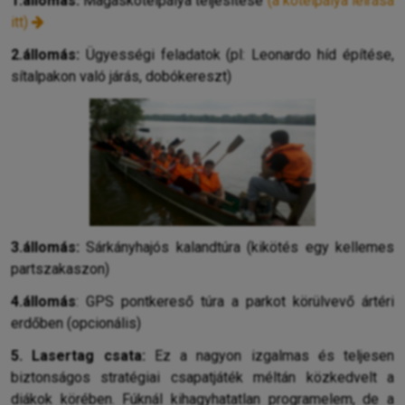
1.állomás:
Magaskötélpálya teljesítése
(a kötélpálya leírása
itt)
2.állomás:
Ügyességi feladatok (pl: Leonardo híd építése,
sítalpakon való járás, dobókereszt)
3.állomás:
Sárkányhajós kalandtúra
(kikötés egy kellemes
partszakaszon)
4.állomás
: GPS pontkereső túra a parkot körülvevő ártéri
erdőben (opcionális)
5.
Lasertag csata:
Ez a nagyon izgalmas és teljesen
biztonságos stratégiai csapatjáték méltán közkedvelt a
diákok körében. Fúknál kihagyhatatlan programelem, de a