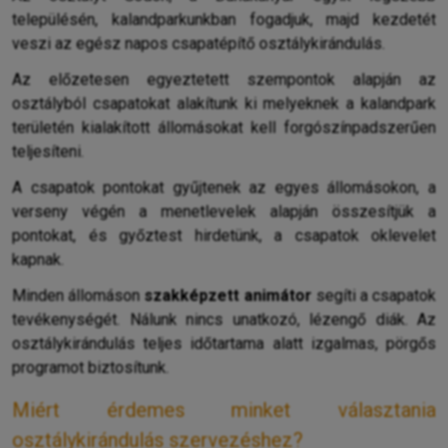
településén, kalandparkunkban fogadjuk, majd kezdetét
veszi az egész napos csapatépítő osztálykirándulás.
Az előzetesen egyeztetett szempontok alapján az
osztályból csapatokat alakítunk ki melyeknek a kalandpark
területén kialakított állomásokat kell forgószínpadszerűen
teljesíteni.
A csapatok pontokat gyűjtenek az egyes állomásokon, a
verseny végén a menetlevelek alapján összesítjük a
pontokat, és győztest hirdetünk, a csapatok oklevelet
kapnak.
Minden állomáson
szakképzett animátor
segíti a csapatok
tevékenységét. Nálunk nincs unatkozó, lézengő diák. Az
osztálykirándulás teljes időtartama alatt izgalmas, pörgős
programot biztosítunk.
Miért érdemes minket választania
osztálykirándulás szervezéshez?