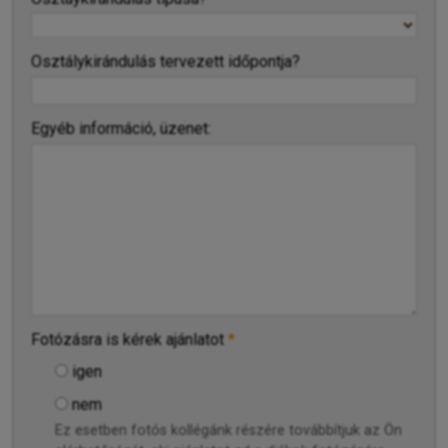
Osztálykirándulás tervezett időpontja?
Egyéb információ, üzenet:
Fotózásra is kérek ajánlatot
*
igen
nem
Ez esetben fotós kollégánk részére továbbítjuk az Ön