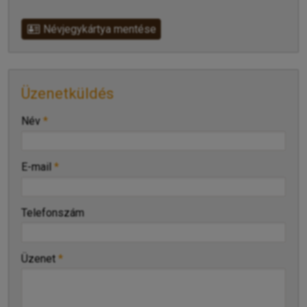
Névjegykártya mentése
Üzenetküldés
-
Név
*
-
E-mail
*
-
Telefonszám
-
Üzenet
*
-