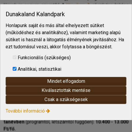
lányok is nagyon szeretik! A
lézerharc
részletes leírása
itt található.
Dunakaland Kalandpark
Különlegességünk, hogy más kalandparkokkal ellentétben
Honlapunk saját és más által elhelyezett sütiket
mi
egy helyszínen
egyszerre csak egy csoportot,
illetve
(működéshez és analitikához), valamint marketing alapú
egy iskolából érkező, tehát egymás számára ismerős
sütiket is használ a látogatás élményének javításához. Ha
csoportokat fogadunk.
ezt tudomásul veszi, akkor folytassa a böngészést.
Kis létszámú csoport esetén érdemes az iskolán belül két
Funkcionális (szükséges)
osztálynak együtt érkezni, mert nagyobb létszám esetén
lényegesen kedvezőbb osztálykirándulás árakat tudunk
Analitikai, statisztikai
biztosítani.
Mindet elfogadom
Az osztálykirándulás időtartama alatt mi gondoskodunk az
Kiválasztottak mentése
osztályról, így a kísérő pedagógusok nyugodtan
Csak a szükségesek
pihenhetnek, vagy részt vehetnek a programokon!
További információ
A középiskolás osztálykirándulás ára 2026-os
tanévben
(programtól, létszámtól függően):
10.400 - 13.000
Ft/fő.