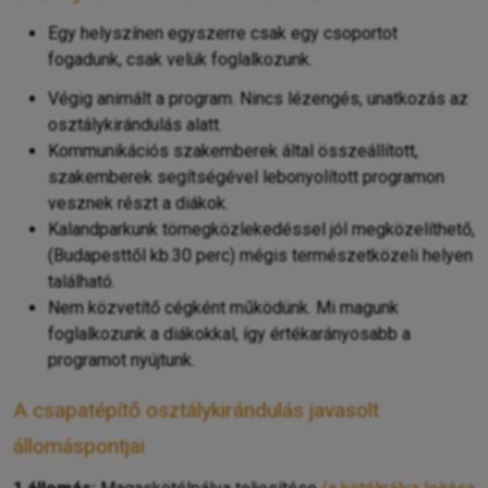
Egy helyszínen egyszerre csak egy csoportot
fogadunk, csak velük foglalkozunk.
Végig animált a program. Nincs lézengés, unatkozás az
osztálykirándulás alatt.
Kommunikációs szakemberek által összeállított,
szakemberek segítségével lebonyolított programon
vesznek részt a diákok.
Kalandparkunk tömegközlekedéssel jól megközelíthető,
(Budapesttől kb.30 perc) mégis természetközeli helyen
található.
Nem közvetítő cégként működünk. Mi magunk
foglalkozunk a diákokkal, így értékarányosabb a
programot nyújtunk.
A csapatépítő osztálykirándulás javasolt
állomáspontjai