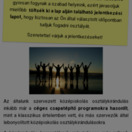
mielőbb
töltsék ki a lap alján található jelentkezési
lapot,
hogy biztosan az Ön által választott időpontban
tudjuk fogadni osztályát.
Szeretettel várjuk a jelentkezéseket!
Az általunk szervezett középiskolás osztálykirándulás
inkább már a
céges csapatépítő programokra hasonlít
,
mint a klasszikus értelemben vett, és más szervezők által
lebonyolított középiskolás osztálykirándulásokra.