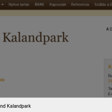
s
Nyitva tartás
ÁRAK
Kapcsolat
Referencia
Szállás a
A D
K
Du
dék
21
T
E-
W
nd Kalandpark