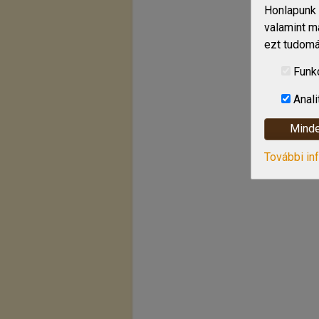
Honlapunk 
valamint m
ezt tudomá
Funk
Anali
Minde
További in