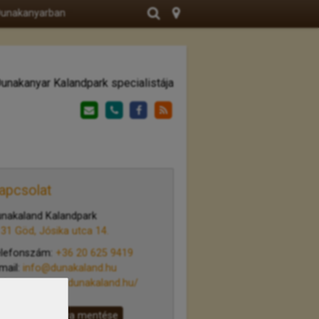
 Dunakanyarban
unakanyar Kalandpark specialistája
apcsolat
nakaland Kalandpark
31 Göd, Jósika utca 14.
elefonszám:
+36 20 625 9419
mail:
info@dunakaland.hu
eb:
http://www.dunakaland.hu/
Névjegykártya mentése