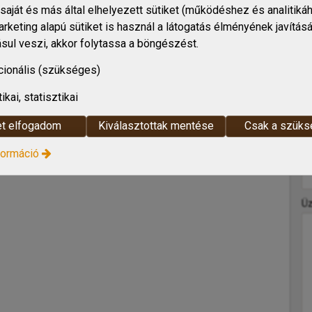
saját és más által elhelyezett sütiket (működéshez és analitikáh
arketing alapú sütiket is használ a látogatás élményének javítás
sul veszi, akkor folytassa a böngészést.
Ü
cionális (szükséges)
-
N
tikai, statisztikai
-
E-
t elfogadom
Kiválasztottak mentése
Csak a szük
formáció
-
T
-
Ü
-
-
-