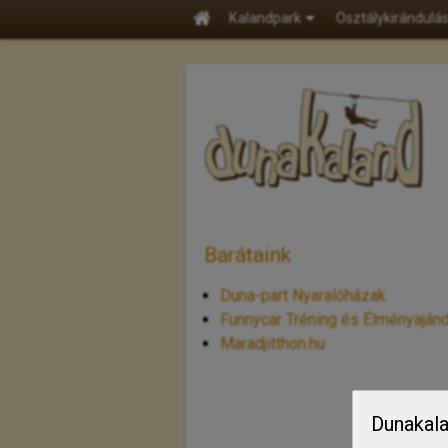
Kalandpark
Osztálykirándulá
Barátaink
Duna-part Nyaralóházak
Funnycar Tréning és Élményaján
Maradjitthon.hu
Dunakala